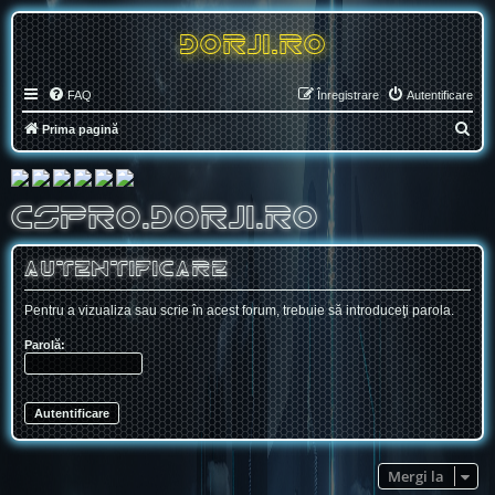
DORJI.RO
FAQ
Înregistrare
Autentificare
C
Prima pagină
ă
u
t
CSPRO.DORJI.RO
a
r
Autentificare
e
Pentru a vizualiza sau scrie în acest forum, trebuie să introduceţi parola.
Parolă:
Mergi la