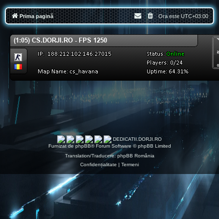
Prima pagină
Ora este
UTC+03:00
DEDICATII.DORJI.RO
Furnizat de
phpBB
® Forum Software © phpBB Limited
Translation/Traducere:
phpBB România
Confidențialitate
|
Termeni