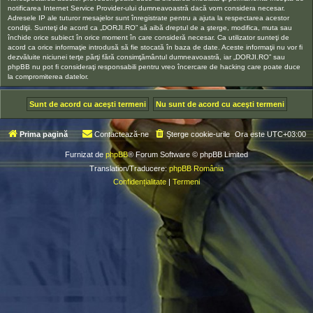
notificarea Internet Service Provider-ului dumneavoastră dacă vom considera necesar.
Adresele IP ale tuturor mesajelor sunt înregistrate pentru a ajuta la respectarea acestor
condiţii. Sunteţi de acord ca „DORJI.RO” să aibă dreptul de a şterge, modifica, muta sau
închide orice subiect în orice moment în care consideră necesar. Ca utilizator sunteţi de
acord ca orice informaţie introdusă să fie stocată în baza de date. Aceste informaţii nu vor fi
dezvăluite niciunei terţe părţi fără consimţământul dumneavoastră, iar „DORJI.RO” sau
phpBB nu pot fi consideraţi responsabili pentru vreo încercare de hacking care poate duce
la compromiterea datelor.
Prima pagină
Contactează-ne
Şterge cookie-urile
Ora este
UTC+03:00
Furnizat de
phpBB
® Forum Software © phpBB Limited
Translation/Traducere:
phpBB România
Confidențialitate
|
Termeni