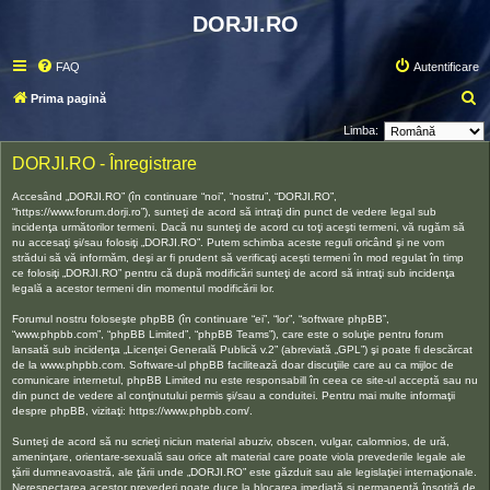
DORJI.RO
FAQ
Autentificare
C
Prima pagină
ă
Limba:
u
DORJI.RO - Înregistrare
t
Accesând „DORJI.RO” (în continuare “noi”, “nostru”, “DORJI.RO”,
a
“https://www.forum.dorji.ro”), sunteţi de acord să intraţi din punct de vedere legal sub
incidenţa următorilor termeni. Dacă nu sunteţi de acord cu toţi aceşti termeni, vă rugăm să
r
nu accesaţi şi/sau folosiţi „DORJI.RO”. Putem schimba aceste reguli oricând şi ne vom
e
strădui să vă informăm, deşi ar fi prudent să verificaţi aceşti termeni în mod regulat în timp
ce folosiţi „DORJI.RO” pentru că după modificări sunteţi de acord să intraţi sub incidenţa
legală a acestor termeni din momentul modificării lor.
Forumul nostru foloseşte phpBB (în continuare “ei”, “lor”, “software phpBB”,
“www.phpbb.com”, “phpBB Limited”, “phpBB Teams”), care este o soluţie pentru forum
lansată sub incidenţa „
Licenţei Generală Publică v.2
” (abreviată „GPL”) şi poate fi descărcat
de la
www.phpbb.com
. Software-ul phpBB facilitează doar discuţiile care au ca mijloc de
comunicare internetul, phpBB Limited nu este responsabill în ceea ce site-ul acceptă sau nu
din punct de vedere al conţinutului permis şi/sau a conduitei. Pentru mai multe informaţii
despre phpBB, vizitaţi:
https://www.phpbb.com/
.
Sunteţi de acord să nu scrieţi niciun material abuziv, obscen, vulgar, calomnios, de ură,
ameninţare, orientare-sexuală sau orice alt material care poate viola prevederile legale ale
ţării dumneavoastră, ale ţării unde „DORJI.RO” este găzduit sau ale legislaţiei internaţionale.
Nerespectarea acestor prevederi poate duce la blocarea imediată şi permanentă însoţită de