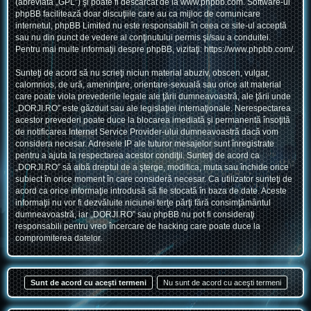
(abreviată „GPL”) şi poate fi descărcat de la
www.phpbb.com
. Software-ul
phpBB facilitează doar discuţiile care au ca mijloc de comunicare
internetul, phpBB Limited nu este responsabill în ceea ce site-ul acceptă
sau nu din punct de vedere al conţinutului permis şi/sau a conduitei.
Pentru mai multe informaţii despre phpBB, vizitaţi:
https://www.phpbb.com/
.
Sunteţi de acord să nu scrieţi niciun material abuziv, obscen, vulgar,
calomnios, de ură, ameninţare, orientare-sexuală sau orice alt material
care poate viola prevederile legale ale ţării dumneavoastră, ale ţării unde
„DORJI.RO” este găzduit sau ale legislaţiei internaţionale. Nerespectarea
acestor prevederi poate duce la blocarea imediată şi permanentă însoţită
de notificarea Internet Service Provider-ului dumneavoastră dacă vom
considera necesar. Adresele IP ale tuturor mesajelor sunt înregistrate
pentru a ajuta la respectarea acestor condiţii. Sunteţi de acord ca
„DORJI.RO” să aibă dreptul de a şterge, modifica, muta sau închide orice
subiect în orice moment în care consideră necesar. Ca utilizator sunteţi de
acord ca orice informaţie introdusă să fie stocată în baza de date. Aceste
informaţii nu vor fi dezvăluite niciunei terţe părţi fără consimţământul
dumneavoastră, iar „DORJI.RO” sau phpBB nu pot fi consideraţi
responsabili pentru vreo încercare de hacking care poate duce la
compromiterea datelor.