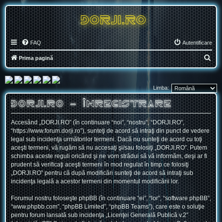
DORJI.RO
FAQ
Autentificare
C
Prima pagină
ă
u
Limba:
t
DORJI.RO - Înregistrare
a
r
Accesând „DORJI.RO” (în continuare “noi”, “nostru”, “DORJI.RO”,
e
“https://www.forum.dorji.ro”), sunteţi de acord să intraţi din punct de vedere
legal sub incidenţa următorilor termeni. Dacă nu sunteţi de acord cu toţi
aceşti termeni, vă rugăm să nu accesaţi şi/sau folosiţi „DORJI.RO”. Putem
schimba aceste reguli oricând şi ne vom strădui să vă informăm, deşi ar fi
prudent să verificaţi aceşti termeni în mod regulat în timp ce folosiţi
„DORJI.RO” pentru că după modificări sunteţi de acord să intraţi sub
incidenţa legală a acestor termeni din momentul modificării lor.
Forumul nostru foloseşte phpBB (în continuare “ei”, “lor”, “software phpBB”,
“www.phpbb.com”, “phpBB Limited”, “phpBB Teams”), care este o soluţie
pentru forum lansată sub incidenţa „
Licenţei Generală Publică v.2
”