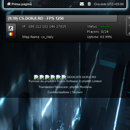
Prima pagină
Ora este
UTC+03:00
DEDICATII.DORJI.RO
Furnizat de
phpBB
® Forum Software © phpBB Limited
Translation/Traducere:
phpBB România
Confidențialitate
|
Termeni