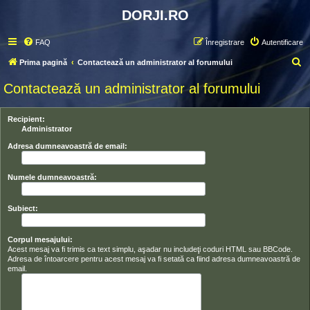
DORJI.RO
FAQ
Înregistrare
Autentificare
C
Prima pagină
Contactează un administrator al forumului
ă
Contactează un administrator al forumului
u
t
Recipient:
a
Administrator
r
Adresa dumneavoastră de email:
e
Numele dumneavoastră:
Subiect:
Corpul mesajului:
Acest mesaj va fi trimis ca text simplu, aşadar nu includeţi coduri HTML sau BBCode.
Adresa de întoarcere pentru acest mesaj va fi setată ca fiind adresa dumneavoastră de
email.