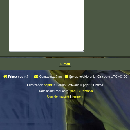
Prima pagină
Contactează-ne
Şterge cookie-urile
Ora este
UTC+03:00
Furnizat de
phpBB
® Forum Software © phpBB Limited
Translation/Traducere:
phpBB România
Confidențialitate
|
Termeni