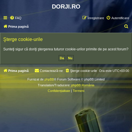
DORJI.RO
FAQ
Înregistrare
Autentificare
C
Prima pagină
ă
Şterge cookie-urile
u
t
Sunteţi sigur că doriţi ştergerea tuturor cookie-urilor primite de pe acest forum?
a
r
e
Prima pagină
Contactează-ne
Şterge cookie-urile
Ora este
UTC+03:00
Furnizat de
phpBB
® Forum Software © phpBB Limited
Translation/Traducere:
phpBB România
Confidențialitate
|
Termeni