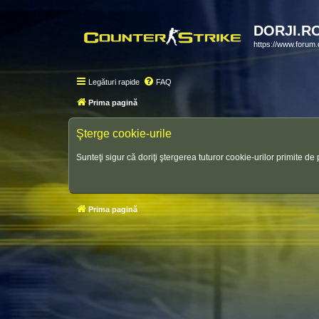
DORJI.R
https://www.forum.d
Legături rapide
FAQ
Prima pagină
Şterge cookie-urile
Sunteţi sigur că doriţi ştergerea tuturor cookie-urilor primite d
Prima pagină