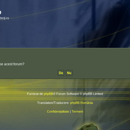
O
orji.ro
e pe acest forum?
Furnizat de
phpBB
® Forum Software © phpBB Limited
Translation/Traducere:
phpBB România
Confidențialitate
|
Termeni