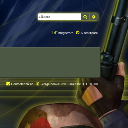
Căutare
Căutare avansată
Înregistrare
Autentificare
Contactează-ne
Şterge cookie-urile
Ora este
UTC+03:00