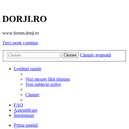
DORJI.RO
www.forum.dorji.ro
Treci peste conţinut
Căutare avansată
Căutare
Legături rapide
Vezi mesaje fără răspuns
Vezi subiecte active
Căutare
FAQ
Autentificare
Înregistrare
Prima pagină