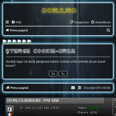
DORJI.RO
FAQ
Înregistrare
Autentificare
C
Prima pagină
ă
u
t
Şterge cookie-urile
a
r
Sunteţi sigur că doriţi ştergerea tuturor cookie-urilor primite de pe acest
forum?
e
Prima pagină
Ora este
UTC+03:00