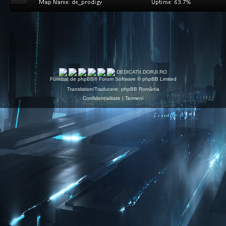
DEDICATII.DORJI.RO
Furnizat de
phpBB
® Forum Software © phpBB Limited
Translation/Traducere:
phpBB România
Confidențialitate
|
Termeni