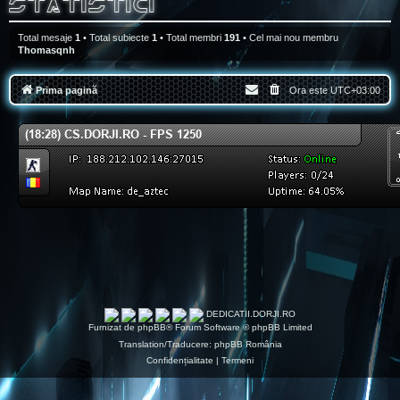
Statistici
Total mesaje
1
• Total subiecte
1
• Total membri
191
• Cel mai nou membru
Thomasqnh
Prima pagină
Ora este
UTC+03:00
DEDICATII.DORJI.RO
Furnizat de
phpBB
® Forum Software © phpBB Limited
Translation/Traducere:
phpBB România
Confidențialitate
|
Termeni