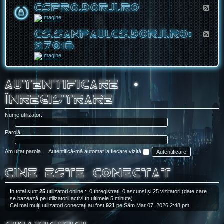
.
I
CSPRO.DORJI.RO
F
D
.
l
O
R
u
R
O
x
J
-
I
CS.SANPAULCS.DORJI.RO:
F
C
.
l
S
27016
R
u
P
O
x
R
-
O
C
.
S
D
.
O
S
Autentificare
•
R
A
J
N
I
Înregistrare
P
.
A
R
U
Nume utilizator:
O
L
C
S
Parolă:
.
D
O
Am uitat parola
Autentifică-mă automat la fiecare vizită
R
J
I
Cine este conectat
.
R
O
:
In total sunt
25
utilizatori online :: 0 înregistrați, 0 ascunși și 25 vizitatori (date care
2
se bazează pe utilizatorii activi în ultimele 5 minute)
7
Cei mai mulţi utilizatori conectaţi au fost
921
pe Sâm Mar 07, 2026 2:48 pm
0
1
6